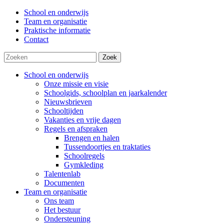
School en onderwijs
Team en organisatie
Praktische informatie
Contact
Zoek
School en onderwijs
Onze missie en visie
Schoolgids, schoolplan en jaarkalender
Nieuwsbrieven
Schooltijden
Vakanties en vrije dagen
Regels en afspraken
Brengen en halen
Tussendoortjes en traktaties
Schoolregels
Gymkleding
Talentenlab
Documenten
Team en organisatie
Ons team
Het bestuur
Ondersteuning