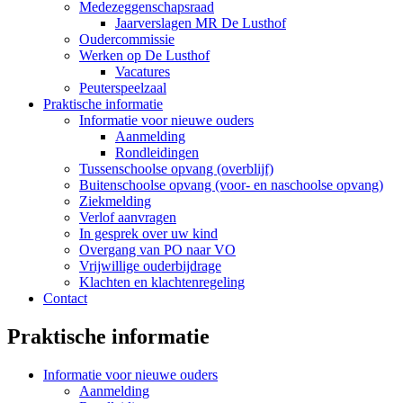
Medezeggenschapsraad
Jaarverslagen MR De Lusthof
Oudercommissie
Werken op De Lusthof
Vacatures
Peuterspeelzaal
Praktische informatie
Informatie voor nieuwe ouders
Aanmelding
Rondleidingen
Tussenschoolse opvang (overblijf)
Buitenschoolse opvang (voor- en naschoolse opvang)
Ziekmelding
Verlof aanvragen
In gesprek over uw kind
Overgang van PO naar VO
Vrijwillige ouderbijdrage
Klachten en klachtenregeling
Contact
Praktische informatie
Informatie voor nieuwe ouders
Aanmelding