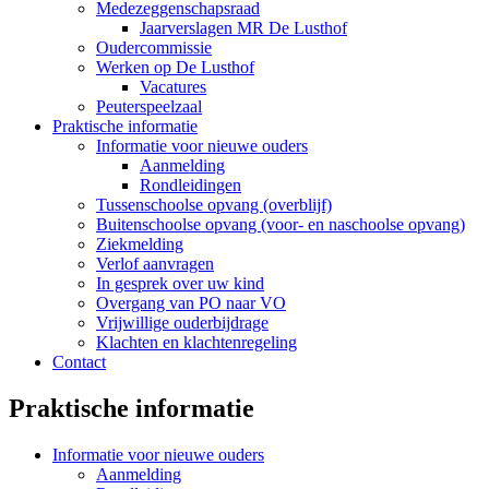
Medezeggenschapsraad
Jaarverslagen MR De Lusthof
Oudercommissie
Werken op De Lusthof
Vacatures
Peuterspeelzaal
Praktische informatie
Informatie voor nieuwe ouders
Aanmelding
Rondleidingen
Tussenschoolse opvang (overblijf)
Buitenschoolse opvang (voor- en naschoolse opvang)
Ziekmelding
Verlof aanvragen
In gesprek over uw kind
Overgang van PO naar VO
Vrijwillige ouderbijdrage
Klachten en klachtenregeling
Contact
Praktische informatie
Informatie voor nieuwe ouders
Aanmelding