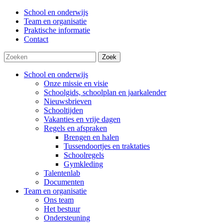
School en onderwijs
Team en organisatie
Praktische informatie
Contact
Zoek
School en onderwijs
Onze missie en visie
Schoolgids, schoolplan en jaarkalender
Nieuwsbrieven
Schooltijden
Vakanties en vrije dagen
Regels en afspraken
Brengen en halen
Tussendoortjes en traktaties
Schoolregels
Gymkleding
Talentenlab
Documenten
Team en organisatie
Ons team
Het bestuur
Ondersteuning