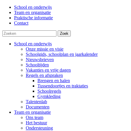
School en onderwijs
Team en organisatie
Praktische informatie
Contact
Zoek
School en onderwijs
Onze missie en visie
Schoolgids, schoolplan en jaarkalender
Nieuwsbrieven
Schooltijden
Vakanties en vrije dagen
Regels en afspraken
Brengen en halen
Tussendoortjes en traktaties
Schoolregels
Gymkleding
Talentenlab
Documenten
Team en organisatie
Ons team
Het bestuur
Ondersteuning