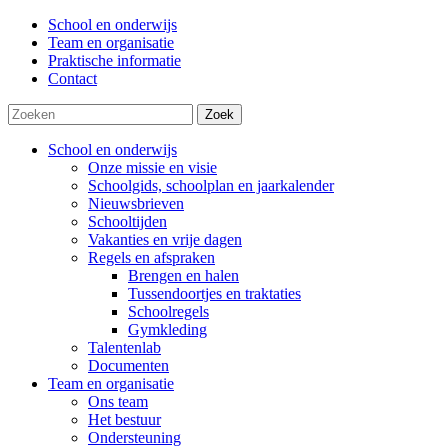
School en onderwijs
Team en organisatie
Praktische informatie
Contact
Zoek
School en onderwijs
Onze missie en visie
Schoolgids, schoolplan en jaarkalender
Nieuwsbrieven
Schooltijden
Vakanties en vrije dagen
Regels en afspraken
Brengen en halen
Tussendoortjes en traktaties
Schoolregels
Gymkleding
Talentenlab
Documenten
Team en organisatie
Ons team
Het bestuur
Ondersteuning