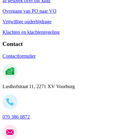
In gesprek over uw kind
Overgang van PO naar VO
Vrijwillige ouderbijdrage
Klachten en klachtenregeling
Contact
Contactformulier
Lusthofstraat 11, 2271 XV Voorburg
070 386 0872