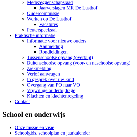
Medezeggenschapsraad
Jaarverslagen MR De Lusthof
Oudercommissie
Werken op De Lusthof
Vacatures
Peuterspeelzaal
Praktische informatie
Informatie voor nieuwe ouders
Aanmelding
Rondleidingen
Tussenschoolse opvang (overblijf)
Buitenschoolse opvang (voor- en naschoolse opvang)
Ziekmelding
Verlof aanvragen
In gesprek over uw kind
Overgang van PO naar VO
Vrijwillige ouderbijdrage
Klachten en klachtenregeling
Contact
School en onderwijs
Onze missie en visie
Schoolgids, schoolplan en jaarkalender