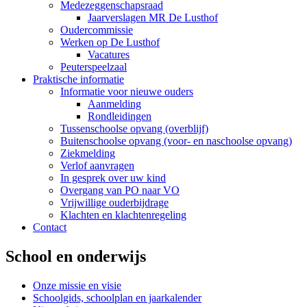
Medezeggenschapsraad
Jaarverslagen MR De Lusthof
Oudercommissie
Werken op De Lusthof
Vacatures
Peuterspeelzaal
Praktische informatie
Informatie voor nieuwe ouders
Aanmelding
Rondleidingen
Tussenschoolse opvang (overblijf)
Buitenschoolse opvang (voor- en naschoolse opvang)
Ziekmelding
Verlof aanvragen
In gesprek over uw kind
Overgang van PO naar VO
Vrijwillige ouderbijdrage
Klachten en klachtenregeling
Contact
School en onderwijs
Onze missie en visie
Schoolgids, schoolplan en jaarkalender