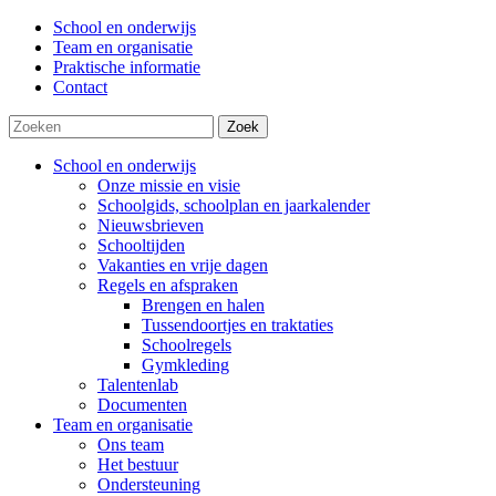
School en onderwijs
Team en organisatie
Praktische informatie
Contact
Zoek
School en onderwijs
Onze missie en visie
Schoolgids, schoolplan en jaarkalender
Nieuwsbrieven
Schooltijden
Vakanties en vrije dagen
Regels en afspraken
Brengen en halen
Tussendoortjes en traktaties
Schoolregels
Gymkleding
Talentenlab
Documenten
Team en organisatie
Ons team
Het bestuur
Ondersteuning