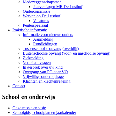
Medezeggenschapsraad
Jaarverslagen MR De Lusthof
Oudercommissie
Werken op De Lusthof
Vacatures
Peuterspeelzaal
Praktische informatie
Informatie voor nieuwe ouders
Aanmelding
Rondleidingen
Tussenschoolse opvang (overblijf)
Buitenschoolse opvang (voor- en naschoolse opvang)
Ziekmelding
Verlof aanvragen
In gesprek over uw kind
Overgang van PO naar VO
Vrijwillige ouderbijdrage
Klachten en klachtenregeling
Contact
School en onderwijs
Onze missie en visie
Schoolgids, schoolplan en jaarkalender