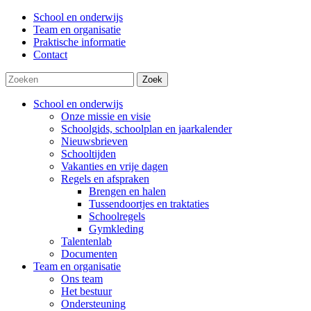
School en onderwijs
Team en organisatie
Praktische informatie
Contact
Zoek
School en onderwijs
Onze missie en visie
Schoolgids, schoolplan en jaarkalender
Nieuwsbrieven
Schooltijden
Vakanties en vrije dagen
Regels en afspraken
Brengen en halen
Tussendoortjes en traktaties
Schoolregels
Gymkleding
Talentenlab
Documenten
Team en organisatie
Ons team
Het bestuur
Ondersteuning