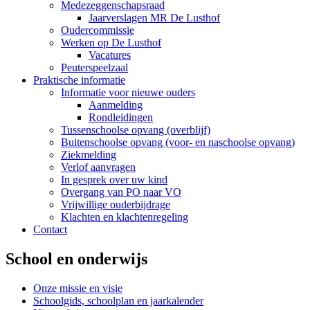
Medezeggenschapsraad
Jaarverslagen MR De Lusthof
Oudercommissie
Werken op De Lusthof
Vacatures
Peuterspeelzaal
Praktische informatie
Informatie voor nieuwe ouders
Aanmelding
Rondleidingen
Tussenschoolse opvang (overblijf)
Buitenschoolse opvang (voor- en naschoolse opvang)
Ziekmelding
Verlof aanvragen
In gesprek over uw kind
Overgang van PO naar VO
Vrijwillige ouderbijdrage
Klachten en klachtenregeling
Contact
School en onderwijs
Onze missie en visie
Schoolgids, schoolplan en jaarkalender