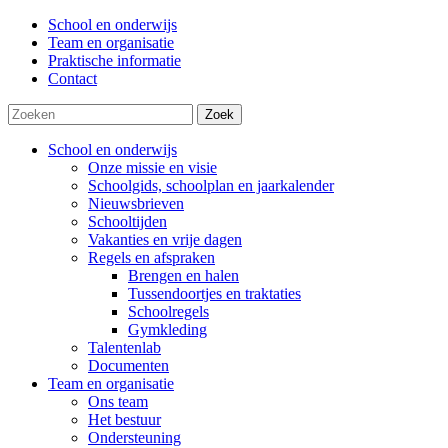
School en onderwijs
Team en organisatie
Praktische informatie
Contact
Zoek
School en onderwijs
Onze missie en visie
Schoolgids, schoolplan en jaarkalender
Nieuwsbrieven
Schooltijden
Vakanties en vrije dagen
Regels en afspraken
Brengen en halen
Tussendoortjes en traktaties
Schoolregels
Gymkleding
Talentenlab
Documenten
Team en organisatie
Ons team
Het bestuur
Ondersteuning