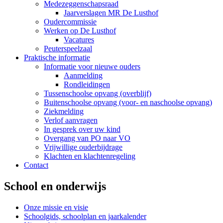
Medezeggenschapsraad
Jaarverslagen MR De Lusthof
Oudercommissie
Werken op De Lusthof
Vacatures
Peuterspeelzaal
Praktische informatie
Informatie voor nieuwe ouders
Aanmelding
Rondleidingen
Tussenschoolse opvang (overblijf)
Buitenschoolse opvang (voor- en naschoolse opvang)
Ziekmelding
Verlof aanvragen
In gesprek over uw kind
Overgang van PO naar VO
Vrijwillige ouderbijdrage
Klachten en klachtenregeling
Contact
School en onderwijs
Onze missie en visie
Schoolgids, schoolplan en jaarkalender