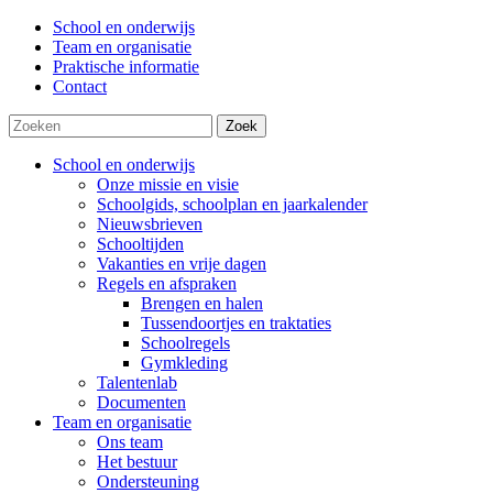
School en onderwijs
Team en organisatie
Praktische informatie
Contact
Zoek
School en onderwijs
Onze missie en visie
Schoolgids, schoolplan en jaarkalender
Nieuwsbrieven
Schooltijden
Vakanties en vrije dagen
Regels en afspraken
Brengen en halen
Tussendoortjes en traktaties
Schoolregels
Gymkleding
Talentenlab
Documenten
Team en organisatie
Ons team
Het bestuur
Ondersteuning