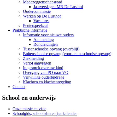
Medezeggenschapsraad
Jaarverslagen MR De Lusthof
Oudercommissie
Werken op De Lusthof
Vacatures
Peuterspeelzaal
Praktische informatie
Informatie voor nieuwe ouders
Aanmelding
Rondleidingen
Tussenschoolse opvang (overblijf)
Buitenschoolse opvang (voor- en naschoolse opvang)
Ziekmelding
Verlof aanvragen
In gesprek over uw kind
Overgang van PO naar VO
Vrijwillige ouderbijdrage
Klachten en klachtenregeling
Contact
School en onderwijs
Onze missie en visie
Schoolgids, schoolplan en jaarkalender