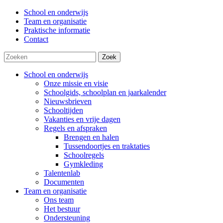
School en onderwijs
Team en organisatie
Praktische informatie
Contact
Zoek
School en onderwijs
Onze missie en visie
Schoolgids, schoolplan en jaarkalender
Nieuwsbrieven
Schooltijden
Vakanties en vrije dagen
Regels en afspraken
Brengen en halen
Tussendoortjes en traktaties
Schoolregels
Gymkleding
Talentenlab
Documenten
Team en organisatie
Ons team
Het bestuur
Ondersteuning