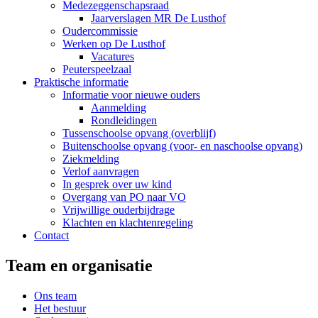
Medezeggenschapsraad
Jaarverslagen MR De Lusthof
Oudercommissie
Werken op De Lusthof
Vacatures
Peuterspeelzaal
Praktische informatie
Informatie voor nieuwe ouders
Aanmelding
Rondleidingen
Tussenschoolse opvang (overblijf)
Buitenschoolse opvang (voor- en naschoolse opvang)
Ziekmelding
Verlof aanvragen
In gesprek over uw kind
Overgang van PO naar VO
Vrijwillige ouderbijdrage
Klachten en klachtenregeling
Contact
Team en organisatie
Ons team
Het bestuur