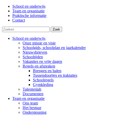
School en onderwijs
Team en organisatie
Praktische informatie
Contact
Zoek
School en onderwijs
Onze missie en visie
Schoolgids, schoolplan en jaarkalender
Nieuwsbrieven
Schooltijden
Vakanties en vrije dagen
Regels en afspraken
Brengen en halen
Tussendoortjes en traktaties
Schoolregels
Gymkleding
Talentenlab
Documenten
Team en organisatie
Ons team
Het bestuur
Ondersteuning