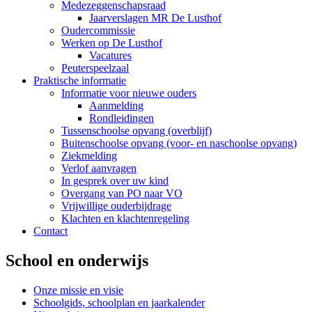
Medezeggenschapsraad
Jaarverslagen MR De Lusthof
Oudercommissie
Werken op De Lusthof
Vacatures
Peuterspeelzaal
Praktische informatie
Informatie voor nieuwe ouders
Aanmelding
Rondleidingen
Tussenschoolse opvang (overblijf)
Buitenschoolse opvang (voor- en naschoolse opvang)
Ziekmelding
Verlof aanvragen
In gesprek over uw kind
Overgang van PO naar VO
Vrijwillige ouderbijdrage
Klachten en klachtenregeling
Contact
School en onderwijs
Onze missie en visie
Schoolgids, schoolplan en jaarkalender