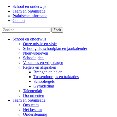
School en onderwijs
Team en organisatie
Praktische informatie
Contact
Zoek
School en onderwijs
Onze missie en visie
Schoolgids, schoolplan en jaarkalender
Nieuwsbrieven
Schooltijden
Vakanties en vrije dagen
Regels en afspraken
Brengen en halen
Tussendoortjes en traktaties
Schoolregels
Gymkleding
Talentenlab
Documenten
Team en organisatie
Ons team
Het bestuur
Ondersteuning